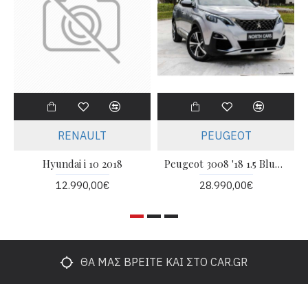
RENAULT
PEUGEOT
Hyundai i 10 2018
Peugeot 3008 '18 1.5 BlueHDi 130 HP Allure EAT8
12.990,00€
28.990,00€
ΘΑ ΜΑΣ ΒΡΕΊΤΕ ΚΑΙ ΣΤΟ CAR.GR