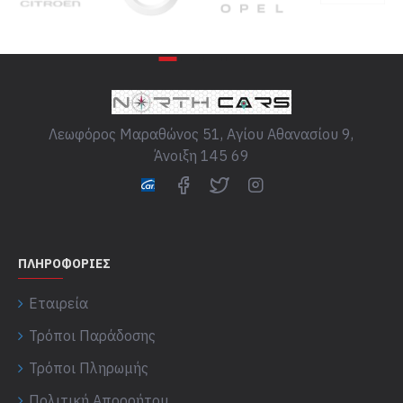
Λεωφόρος Μαραθώνος 51, Αγίου Αθανασίου 9,
Άνοιξη 145 69
ΠΛΗΡΟΦΟΡΊΕΣ
Εταιρεία
Τρόποι Παράδοσης
Τρόποι Πληρωμής
Πολιτική Απορρήτου